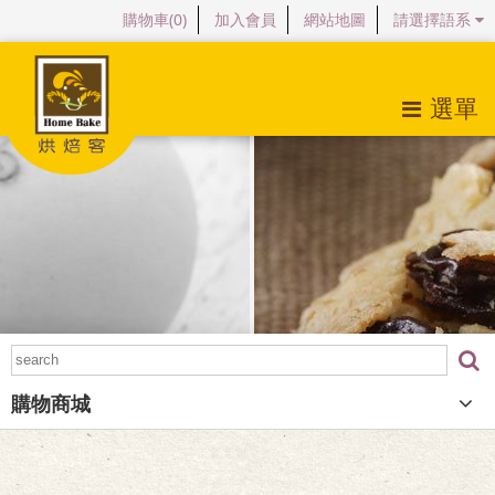
購物車(
0
)
加入會員
網站地圖
請選擇語系
選單
關於烘焙客
最新消息
產品特色
購物商城
檔案下載
購物商城
常見問題
會員專區