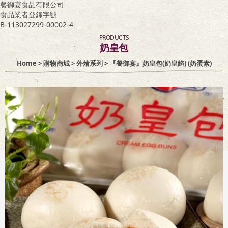
餐御宴食品有限公司
食品業者登錄字號
客服專區
B-113027299-00002-4
PRODUCTS
奶皇包
Home
>
購物商城
>
外燴系列
> 『餐御宴』奶皇包(奶皇餡) (奶蛋素)