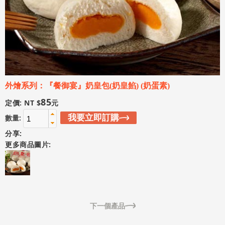
外燴系列：『餐御宴』奶皇包(奶皇餡) (奶蛋素)
85
定價: NT $
元
我要立即訂購
數量:
分享:
更多商品圖片:
下一個產品