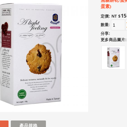
無糖餅乾/蛋
蛋素)
15
定價: NT $
數量:
分享:
更多商品圖片:
產品規格