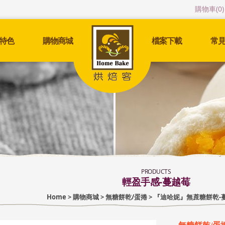
購物車(
0
)
特色
購物商城
檔案下載
常
PRODUCTS
輕盈手感-蔓越莓
Home
>
購物商城
>
無糖餅乾/蛋捲
> 『迪哈妮』無蔗糖餅乾-蔓