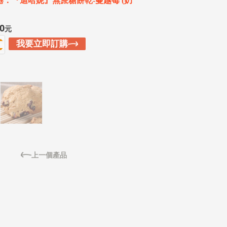
捲：『迪哈妮』無蔗糖餅乾-蔓越莓 (奶
0
元
我要立即訂購
上一個產品