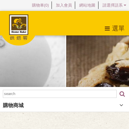
購物車(
0
)
加入會員
網站地圖
請選擇語系
選單
關於烘焙客
最新消息
產品特色
購物商城
檔案下載
購物商城
常見問題
會員專區