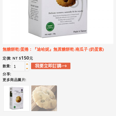
無糖餅乾/蛋捲：『迪哈妮』無蔗糖餅乾-南瓜子 (奶蛋素)
150
定價: NT $
元
我要立即訂購
數量:
分享:
更多商品圖片: