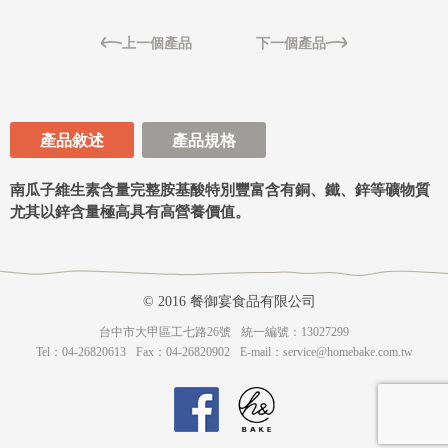
上一個產品
下一個產品
產品敘述
產品規格
南瓜子維生素含量完整胺基酸特別豐富含有銅、鐵、鋅等礦物質
尤其以鋅含量極高具有高營養價值。
© 2016 餐御宴食品有限公司
台中市大甲區工七路26號
統一編號：13027299
Tel：04-26820613
Fax：04-26820902
E-mail：
service@homebake.com.tw