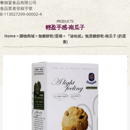
餐御宴食品有限公司
食品業者登錄字號
客服專區
B-113027299-00002-4
PRODUCTS
輕盈手感-南瓜子
Home
>
購物商城
>
無糖餅乾/蛋捲
> 『迪哈妮』無蔗糖餅乾-南瓜子 (奶蛋
素)