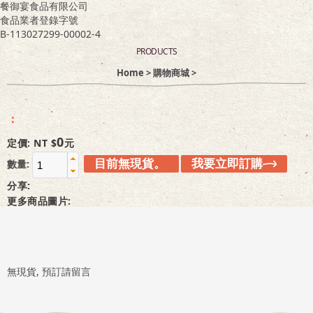
餐御宴食品有限公司
食品業者登錄字號
客服專區
B-113027299-00002-4
PRODUCTS
Home
>
購物商城
>
：
0
定價: NT $
元
目前無現貨。
我要立即訂購
數量:
分享:
更多商品圖片:
無現貨,
預訂請留言