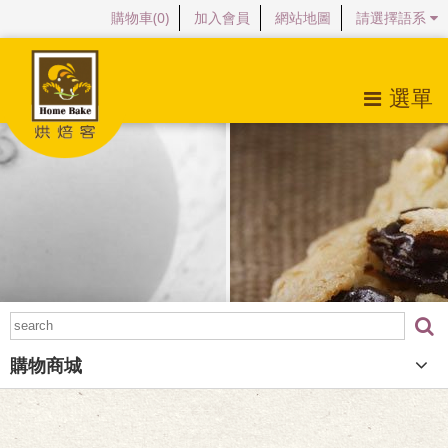
購物車(
0
)
加入會員
網站地圖
請選擇語系
選單
關於烘焙客
最新消息
產品特色
購物商城
檔案下載
購物商城
常見問題
會員專區